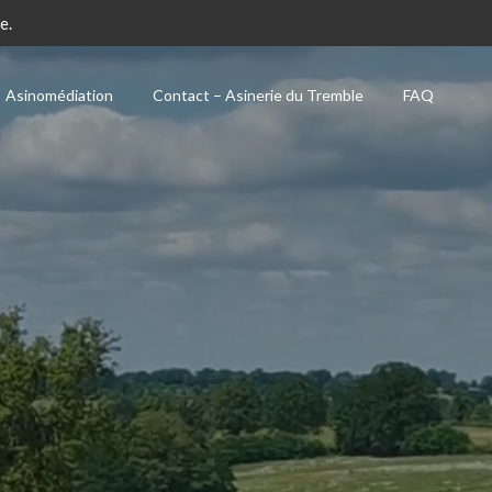
e.
Asinomédiation
Contact – Asinerie du Tremble
FAQ