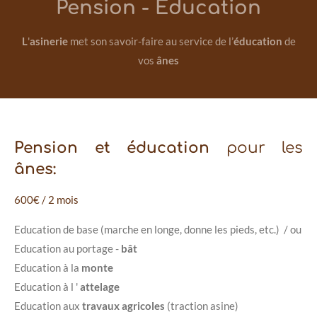
Pension - Education
L
'
asinerie
met son savoir-faire au service de l’
éducation
de
vos
ânes
Pension et éducation
pour les
ânes:
600€ / 2 mois
Education de base (marche en longe, donne les pieds, etc.) / ou
Education au portage -
bât
Education à la
monte
Education à l '
attelage
Education aux
travaux agricoles
(traction asine)