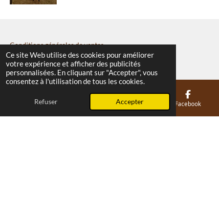
Conditions générales de ventes
Ce site Web utilise des cookies pour améliorer
votre expérience et afficher des publicités
personnalisées. En cliquant sur "Accepter", vous
Politique de confidentialité
consentez à l'utilisation de tous les cookies.
Refuser
Accepter
E-mail
Téléphone
Carte
Facebook
Mentions légales
P
P
P
a
a
a
r
r
r
t
t
t
a
a
a
Tous droits réservés
g
g
g
© 2024 - 2026 ASINERIE DU TREMBLE
e
e
e
r
r
r
Propulsé par
Webador